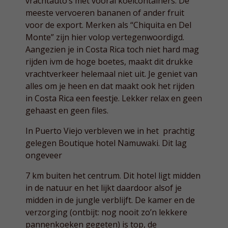
vrachtauto’s met vooral koelcontainers. De
meeste vervoeren bananen of ander fruit
voor de export. Merken als “Chiquita en Del
Monte” zijn hier volop vertegenwoordigd.
Aangezien je in Costa Rica toch niet hard mag
rijden ivm de hoge boetes, maakt dit drukke
vrachtverkeer helemaal niet uit. Je geniet van
alles om je heen en dat maakt ook het rijden
in Costa Rica een feestje. Lekker relax en geen
gehaast en geen files.
In Puerto Viejo verbleven we in het prachtig
gelegen Boutique hotel Namuwaki. Dit lag
ongeveer
7 km buiten het centrum. Dit hotel ligt midden
in de natuur en het lijkt daardoor alsof je
midden in de jungle verblijft. De kamer en de
verzorging (ontbijt: nog nooit zo’n lekkere
pannenkoeken gegeten) is top, de