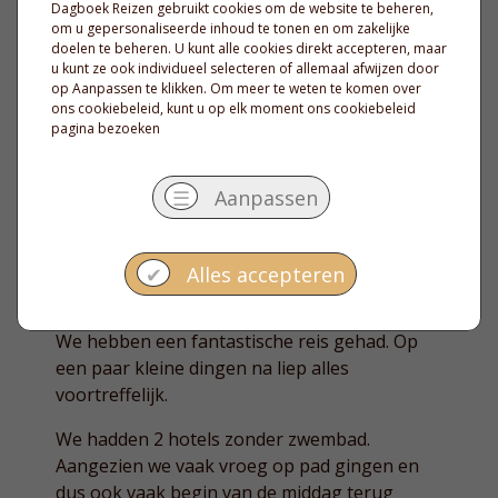
Dagboek Reizen gebruikt cookies om de website te beheren,
snorkelen daar fantastisch.
om u gepersonaliseerde inhoud te tonen en om zakelijke
doelen te beheren. U kunt alle cookies direkt accepteren, maar
Savegre hotel
u kunt ze ook individueel selecteren of allemaal afwijzen door
op Aanpassen te klikken. Om meer te weten te komen over
Ook hier weer een bijzonder hotel in een
ons cookiebeleid, kunt u op elk moment
ons cookiebeleid
schitterende tuin. Spannende rit ernaar toe.
pagina
bezoeken
Birdwatching excursie die we daar geboekt
hebben viel tegen. Zelf rondlopend door de
☰
Aanpassen
omgeving leverde ons nog meer vogels op.
hilton hotel Caiari
✔
Alles accepteren
goed hotel om af te sluiten. niet echt gezellig.
We hebben een fantastische reis gehad. Op
een paar kleine dingen na liep alles
voortreffelijk.
We hadden 2 hotels zonder zwembad.
Aangezien we vaak vroeg op pad gingen en
dus ook vaak begin van de middag terug