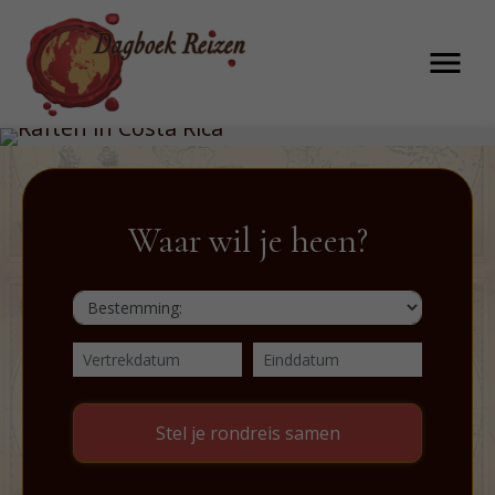
menu
Waar wil je heen?
Stel je rondreis samen